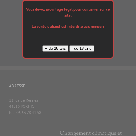
180,00
€
Vous devez avoir l'age légal pour continuer sur ce
site.
La vente d'alcool est interdite aux mineurs
Ajouter au
panier
Details
ADRESSE
12 rue de Rennes
44210 PORNIC
tel : 06 63 78 41 58
Changement climatique et