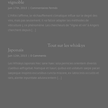
vignoble
sur
juin 17th, 2015
|
Commentaires fermés
Changement
L'INRA l'affirme, le réchauffement climatique influe sur le degré des
climatique
vins, mais pas seulement. Il va falloir adapter les méthodes de
et
viticulture ç ce phénomène. Les chercheurs de "Vigne et vin" à Angers
vignoble
cherchent depuis [...]
Tout sur les whiskys
Japonais
juin 12th, 2015
|
0 Comments
Les Whiskys Japonais Nec sane haec sola pernicies orientem diversis
cladibus adfligebat. Namque et Isauri, quibus est usitatum saepe pacari
saepeque inopinis excursibus cuncta miscere, ex latrociniis occultis et
raris, alente inpunitate adulescentem [...]