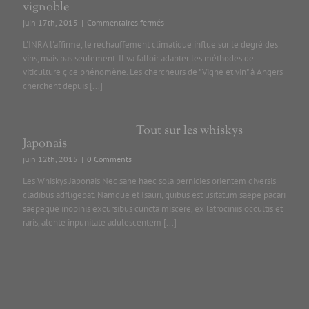
vignoble
sur
juin 17th, 2015
|
Commentaires fermés
Changement
L'INRA l'affirme, le réchauffement climatique influe sur le degré des
climatique
vins, mais pas seulement. Il va falloir adapter les méthodes de
et
viticulture ç ce phénomène. Les chercheurs de "Vigne et vin" à Angers
vignoble
cherchent depuis [...]
Tout sur les whiskys
Japonais
juin 12th, 2015
|
0 Comments
Les Whiskys Japonais Nec sane haec sola pernicies orientem diversis
cladibus adfligebat. Namque et Isauri, quibus est usitatum saepe pacari
saepeque inopinis excursibus cuncta miscere, ex latrociniis occultis et
raris, alente inpunitate adulescentem [...]