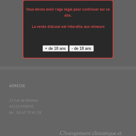
180,00
€
Vous devez avoir l'age légal pour continuer sur ce
site.
La vente d'alcool est interdite aux mineurs
Ajouter au
panier
Details
ADRESSE
12 rue de Rennes
44210 PORNIC
tel : 06 63 78 41 58
Changement climatique et