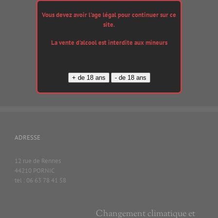
180,00
€
Vous devez avoir l'age légal pour continuer sur ce
site.
La vente d'alcool est interdite aux mineurs
Ajouter au
panier
Details
ADRESSE
12 rue de Rennes
44210 PORNIC
tel : 06 63 78 41 58
Changement climatique et