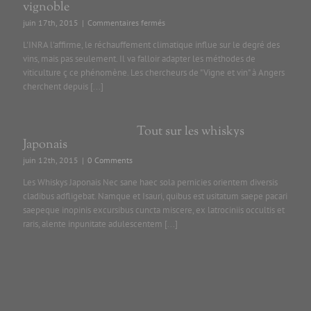
vignoble
sur
juin 17th, 2015
|
Commentaires fermés
Changement
L'INRA l'affirme, le réchauffement climatique influe sur le degré des
climatique
vins, mais pas seulement. Il va falloir adapter les méthodes de
et
viticulture ç ce phénomène. Les chercheurs de "Vigne et vin" à Angers
vignoble
cherchent depuis [...]
Tout sur les whiskys
Japonais
juin 12th, 2015
|
0 Comments
Les Whiskys Japonais Nec sane haec sola pernicies orientem diversis
cladibus adfligebat. Namque et Isauri, quibus est usitatum saepe pacari
saepeque inopinis excursibus cuncta miscere, ex latrociniis occultis et
raris, alente inpunitate adulescentem [...]