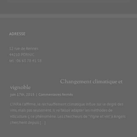
ADRESSE
12 rue de Rennes
44210 PORNIC
tel : 06 63 78 41 58
Changement climatique et
vignoble
sur
juin 17th, 2015
|
Commentaires fermés
Changement
L'INRA l'affirme, le réchauffement climatique influe sur le degré des
climatique
vins, mais pas seulement. Il va falloir adapter les méthodes de
et
viticulture ç ce phénomène. Les chercheurs de "Vigne et vin" à Angers
vignoble
cherchent depuis [...]