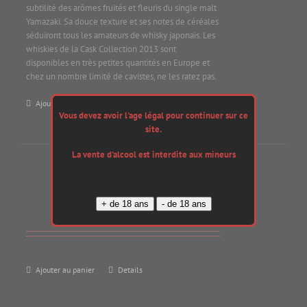
subtilité des arômes fruités et fleuris du single malt
Yamazaki. Sa douce texture et ses notes de céréales
séduiront tous les amateurs de whisky japonais. Les
whiskies de la Cask Collection 2013 sont
disponibles en très petites quantités en Europe et
chez un nombre limité de cavistes, ne les ratez pas.
Ajouter au panier
Details
Vous devez avoir l'age légal pour continuer sur ce
site.
La vente d'alcool est interdite aux mineurs
Sherry Cask
180,00
€
Ajouter au panier
Details