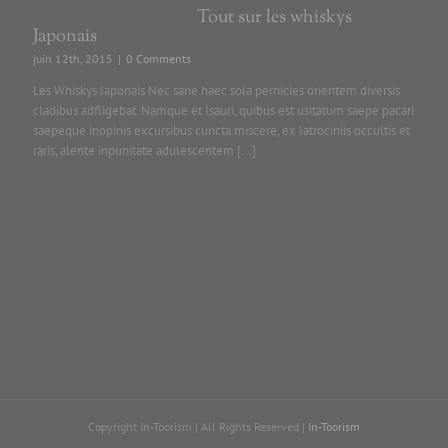
Tout sur les whiskys
Japonais
juin 12th, 2015
|
0 Comments
Les Whiskys Japonais Nec sane haec sola pernicies orientem diversis
cladibus adfligebat. Namque et Isauri, quibus est usitatum saepe pacari
saepeque inopinis excursibus cuncta miscere, ex latrociniis occultis et
raris, alente inpunitate adulescentem [...]
Copyright In-Toorism | All Rights Reserved |
In-Toorism