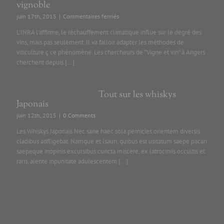
vignoble
sur
juin 17th, 2015
|
Commentaires fermés
Changement
L'INRA l'affirme, le réchauffement climatique influe sur le degré des
climatique
vins, mais pas seulement. Il va falloir adapter les méthodes de
et
viticulture ç ce phénomène. Les chercheurs de "Vigne et vin" à Angers
vignoble
cherchent depuis [...]
Tout sur les whiskys
Japonais
juin 12th, 2015
|
0 Comments
Les Whiskys Japonais Nec sane haec sola pernicies orientem diversis
cladibus adfligebat. Namque et Isauri, quibus est usitatum saepe pacari
saepeque inopinis excursibus cuncta miscere, ex latrociniis occultis et
raris, alente inpunitate adulescentem [...]