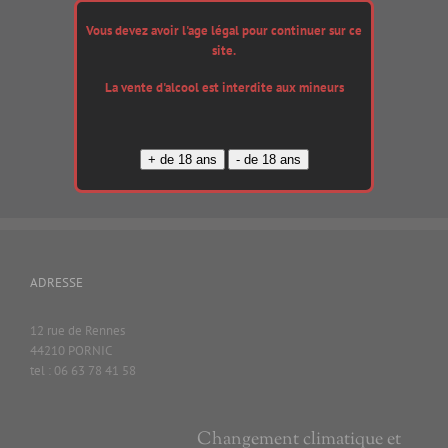
110,00
€
Vous devez avoir l'age légal pour continuer sur ce
120,00
€
site.
La vente d'alcool est interdite aux mineurs
Ajouter au
panier
Details
ADRESSE
12 rue de Rennes
44210 PORNIC
tel : 06 63 78 41 58
Changement climatique et