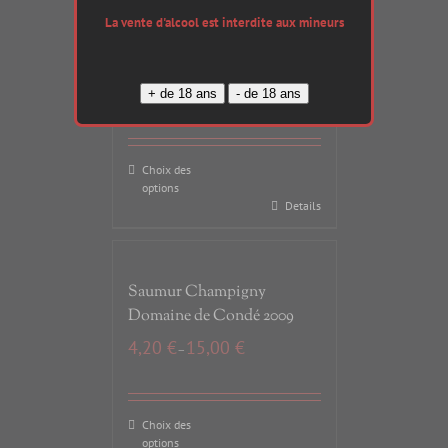
La vente d'alcool est interdite aux mineurs
Ovalie 2009
9,30
€
Choix des
options
Details
Saumur Champigny
Domaine de Condé 2009
4,20
€
15,00
€
–
Choix des
options