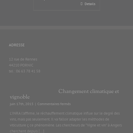
Details
ADRESSE
12 rue de Rennes
44210 PORNIC
tel : 06 63 78 41 58
Changement climatique et
vignoble
sur
juin 17th, 2015
|
Commentaires fermés
Changement
L'INRA l'affirme, le réchauffement climatique influe sur le degré des
climatique
vins, mais pas seulement. Il va falloir adapter les méthodes de
et
viticulture ç ce phénomène. Les chercheurs de "Vigne et vin" à Angers
vignoble
cherchent depuis [...]