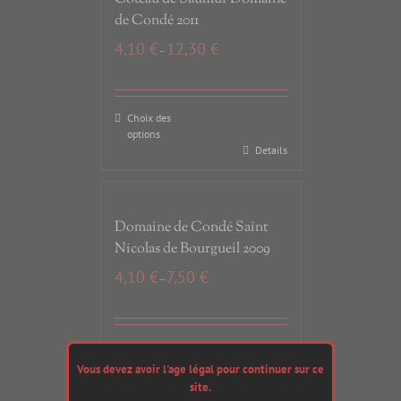
de Condé 2011
4,10
€
12,30
€
–
Choix des
options
Details
Domaine de Condé Saint
Nicolas de Bourgueil 2009
4,10
€
7,50
€
–
Choix des
options
Vous devez avoir l'age légal pour continuer sur ce
Details
site.