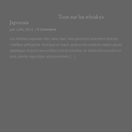
Tout sur les whiskys
Japonais
juin 12th, 2015
|
0 Comments
Les Whiskys Japonais Nec sane haec sola pernicies orientem diversis
cladibus adfligebat. Namque et Isauri, quibus est usitatum saepe pacari
saepeque inopinis excursibus cuncta miscere, ex latrociniis occultis et
raris, alente inpunitate adulescentem [...]